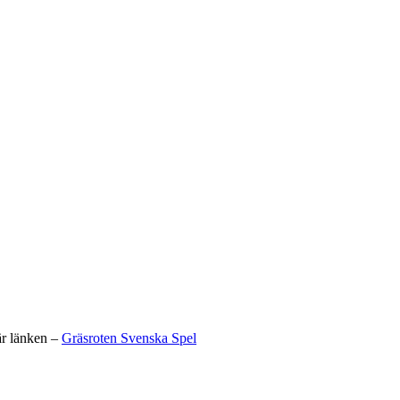
är länken –
Gräsroten Svenska Spel